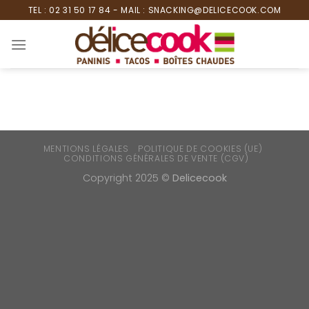
Skip
TEL : 02 31 50 17 84 - MAIL : SNACKING@DELICECOOK.COM
to
content
MENTIONS LÉGALES
POLITIQUE DE COOKIES (UE)
CONDITIONS GÉNÉRALES DE VENTE (CGV)
Copyright 2025 ©
Delicecook